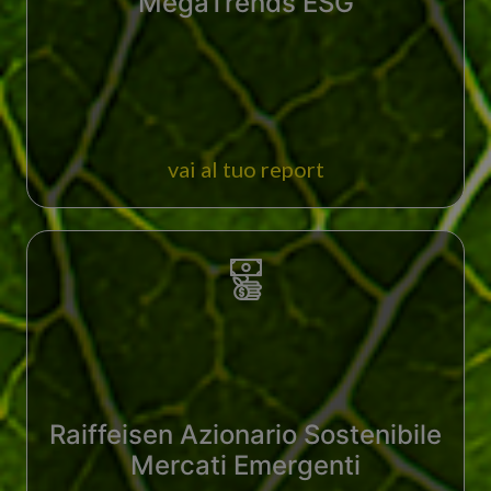
MegaTrends ESG
vai al tuo report
Raiffeisen Azionario Sostenibile
Mercati Emergenti