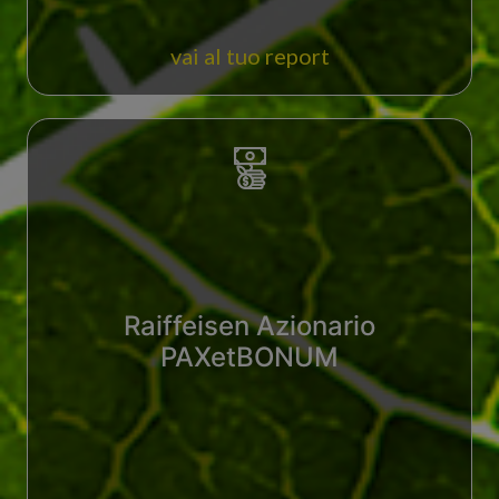
vai al tuo report
Raiffeisen Azionario
PAXetBONUM