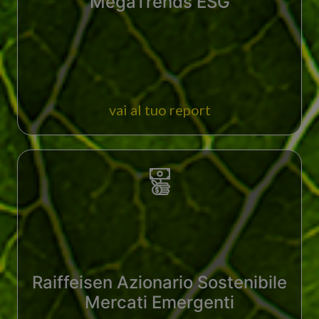
MegaTrends ESG
vai al tuo report
Raiffeisen Azionario Sostenibile
Mercati Emergenti