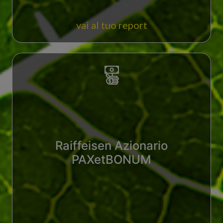
vai al tuo report
Raiffeisen Azionario
PAXetBONUM